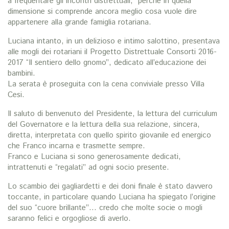
a frequentare gli incontri distrettuali, perchè in quella
dimensione si comprende ancora meglio cosa vuole dire
appartenere alla grande famiglia rotariana.
Luciana intanto, in un delizioso e intimo salottino, presentava
alle mogli dei rotariani il Progetto Distrettuale Consorti 2016-
2017 “Il sentiero dello gnomo”, dedicato all’educazione dei
bambini.
La serata è proseguita con la cena conviviale presso Villa
Cesi.
Il saluto di benvenuto del Presidente, la lettura del curriculum
del Governatore e la lettura della sua relazione, sincera,
diretta, interpretata con quello spirito giovanile ed energico
che Franco incarna e trasmette sempre.
Franco e Luciana si sono generosamente dedicati,
intrattenuti e “regalati” ad ogni socio presente.
Lo scambio dei gagliardetti e dei doni finale è stato davvero
toccante, in particolare quando Luciana ha spiegato l’origine
del suo “cuore brillante”… credo che molte socie o mogli
saranno felici e orgogliose di averlo.