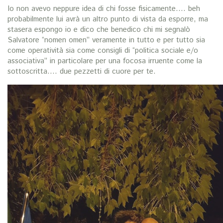
Io non avevo neppure idea di chi fosse fisicamente…. beh
probabilmente lui avrà un altro punto di vista da esporre, ma
stasera espongo io e dico che benedico chi mi segnalò
Salvatore “nomen omen” veramente in tutto e per tutto sia
come operatività sia come consigli di “politica sociale e/o
associativa” in particolare per una focosa irruente come la
sottoscritta…. due pezzetti di cuore per te.