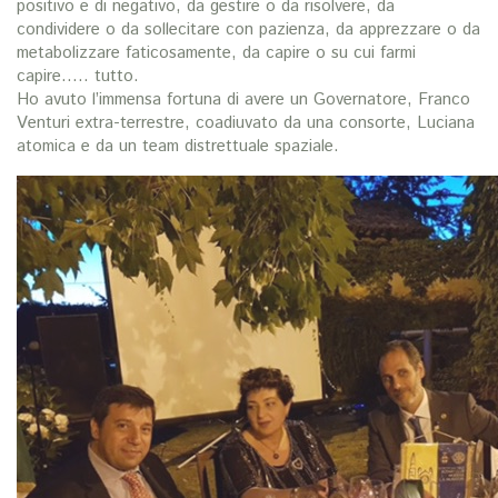
positivo e di negativo, da gestire o da risolvere, da
condividere o da sollecitare con pazienza, da apprezzare o da
metabolizzare faticosamente, da capire o su cui farmi
capire….. tutto.
Ho avuto l’immensa fortuna di avere un Governatore, Franco
Venturi extra-terrestre, coadiuvato da una consorte, Luciana
atomica e da un team distrettuale spaziale.