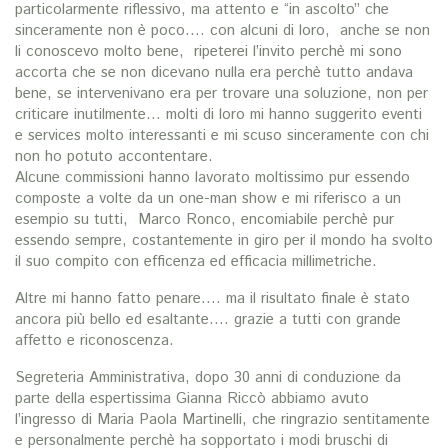
particolarmente riflessivo, ma attento e “in ascolto” che
sinceramente non è poco…. con alcuni di loro, anche se non
li conoscevo molto bene, ripeterei l’invito perchè mi sono
accorta che se non dicevano nulla era perchè tutto andava
bene, se intervenivano era per trovare una soluzione, non per
criticare inutilmente… molti di loro mi hanno suggerito eventi
e services molto interessanti e mi scuso sinceramente con chi
non ho potuto accontentare.
Alcune commissioni hanno lavorato moltissimo pur essendo
composte a volte da un one-man show e mi riferisco a un
esempio su tutti, Marco Ronco, encomiabile perchè pur
essendo sempre, costantemente in giro per il mondo ha svolto
il suo compito con efficenza ed efficacia millimetriche.
Altre mi hanno fatto penare…. ma il risultato finale è stato
ancora più bello ed esaltante…. grazie a tutti con grande
affetto e riconoscenza.
Segreteria Amministrativa, dopo 30 anni di conduzione da
parte della espertissima Gianna Riccò abbiamo avuto
l’ingresso di Maria Paola Martinelli, che ringrazio sentitamente
e personalmente perchè ha sopportato i modi bruschi di