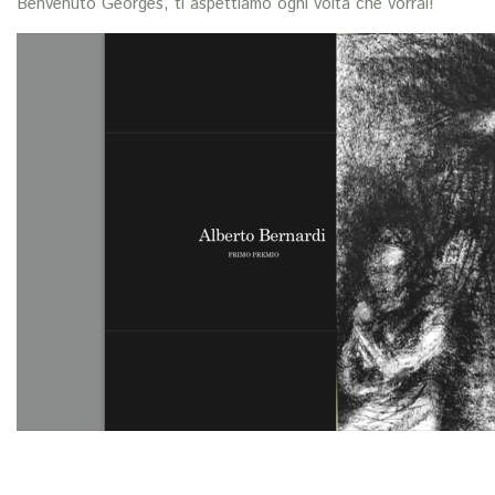
Benvenuto Georges, ti aspettiamo ogni volta che vorrai!