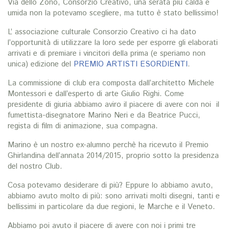
Via dello Zono, Consorzio Creativo, una serata più calda e
umida non la potevamo scegliere, ma tutto è stato bellissimo!
L’ associazione culturale Consorzio Creativo ci ha dato
l’opportunità di utilizzare la loro sede per esporre gli elaborati
arrivati e di premiare i vincitori della prima (e speriamo non
unica) edizione del
PREMIO ARTISTI ESORDIENTI
.
La commissione di club era composta dall’architetto Michele
Montessori e dall’esperto di arte Giulio Righi. Come
presidente di giuria abbiamo aviro il piacere di avere con noi il
fumettista-disegnatore Marino Neri e da Beatrice Pucci,
regista di film di animazione, sua compagna.
Marino è un nostro ex-alumno perchè ha ricevuto il Premio
Ghirlandina dell’annata 2014/2015, proprio sotto la presidenza
del nostro Club.
Cosa potevamo desiderare di più? Eppure lo abbiamo avuto,
abbiamo avuto molto di più: sono arrivati molti disegni, tanti e
bellissimi in particolare da due regioni, le Marche e il Veneto.
Abbiamo poi avuto il piacere di avere con noi i primi tre