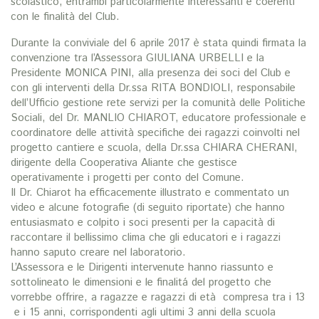
scolastico, entrambi particolarmente interessanti e coerenti
con le finalità del Club.
Durante la conviviale del 6 aprile 2017 è stata quindi firmata la
convenzione tra l’Assessora GIULIANA URBELLI e la
Presidente MONICA PINI, alla presenza dei soci del Club e
con gli interventi della Dr.ssa RITA BONDIOLI, responsabile
dell’Ufficio gestione rete servizi per la comunità delle Politiche
Sociali, del Dr. MANLIO CHIAROT, educatore professionale e
coordinatore delle attività specifiche dei ragazzi coinvolti nel
progetto cantiere e scuola, della Dr.ssa CHIARA CHERANI,
dirigente della Cooperativa Aliante che gestisce
operativamente i progetti per conto del Comune.
Il Dr. Chiarot ha efficacemente illustrato e commentato un
video e alcune fotografie (di seguito riportate) che hanno
entusiasmato e colpito i soci presenti per la capacità di
raccontare il bellissimo clima che gli educatori e i ragazzi
hanno saputo creare nel laboratorio.
L’Assessora e le Dirigenti intervenute hanno riassunto e
sottolineato le dimensioni e le finalitá del progetto che
vorrebbe offrire, a ragazze e ragazzi di età compresa tra i 13
e i 15 anni, corrispondenti agli ultimi 3 anni della scuola