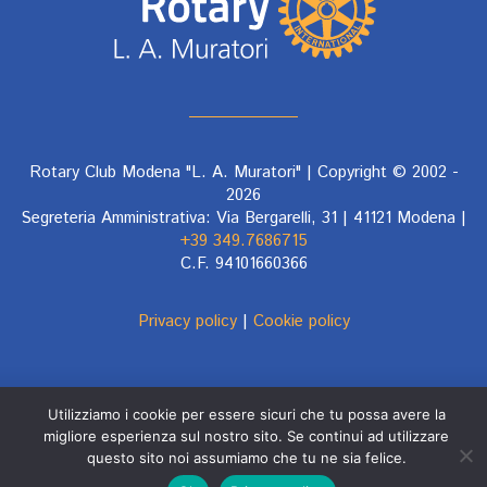
Rotary Club Modena "L. A. Muratori" | Copyright © 2002 -
2026
Segreteria Amministrativa: Via Bergarelli, 31 | 41121 Modena |
+39 349.7686715
C.F. 94101660366
Privacy policy
|
Cookie policy
Utilizziamo i cookie per essere sicuri che tu possa avere la
migliore esperienza sul nostro sito. Se continui ad utilizzare
Designed by
Ottomedia
per
questo sito noi assumiamo che tu ne sia felice.