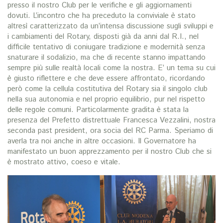
presso il nostro Club per le verifiche e gli aggiornamenti
dovuti. L’incontro che ha preceduto la conviviale è stato
altresì caratterizzato da un’intensa discussione sugli sviluppi e
i cambiamenti del Rotary, disposti già da anni dal R.I., nel
difficile tentativo di coniugare tradizione e modernità senza
snaturare il sodalizio, ma che di recente stanno impattando
sempre più sulle realtà locali come la nostra. E’ un tema su cui
è giusto riflettere e che deve essere affrontato, ricordando
però come la cellula costitutiva del Rotary sia il singolo club
nella sua autonomia e nel proprio equilibrio, pur nel rispetto
delle regole comuni. Particolarmente gradita è stata la
presenza del Prefetto distrettuale Francesca Vezzalini, nostra
seconda past president, ora socia del RC Parma. Speriamo di
averla tra noi anche in altre occasioni. Il Governatore ha
manifestato un buon apprezzamento per il nostro Club che si
è mostrato attivo, coeso e vitale.