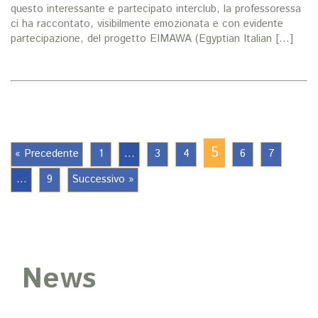
questo interessante e partecipato interclub, la professoressa
ci ha raccontato, visibilmente emozionata e con evidente
partecipazione, del progetto EIMAWA (Egyptian Italian […]
5
« Precedente
1
…
3
4
6
7
…
9
Successivo »
News